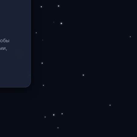
тобы
ми,