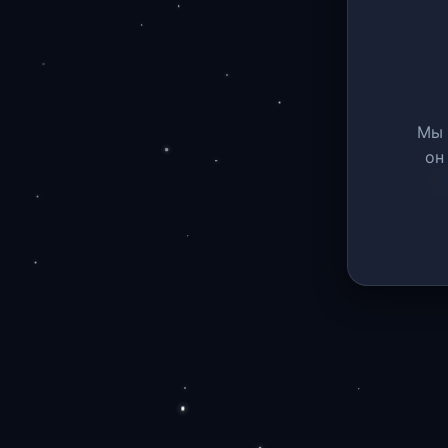
Мы 
он