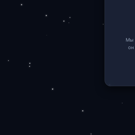
Мы 
он