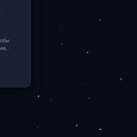
тобы
ми,