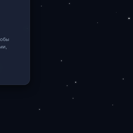
тобы
ми,