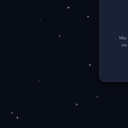
Мы 
он