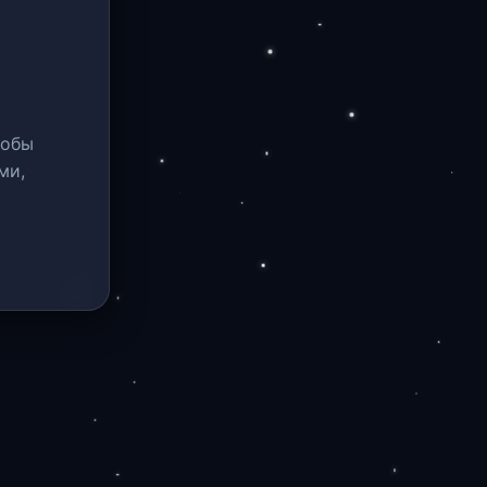
тобы
ми,