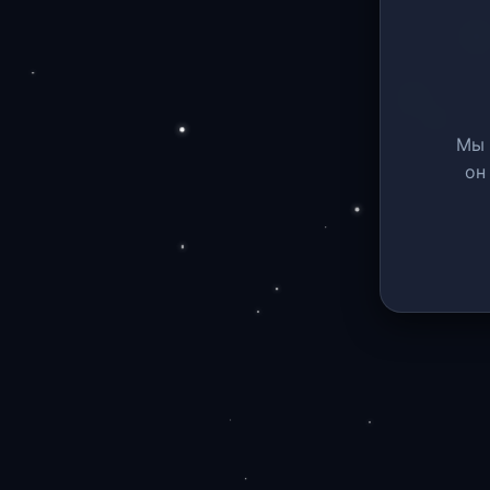
Мы 
он