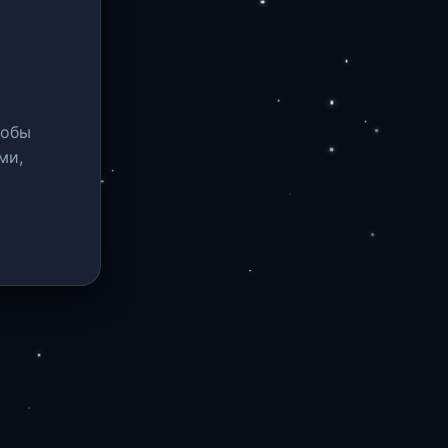
тобы
ми,