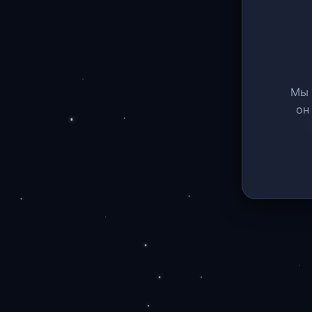
Мы 
он