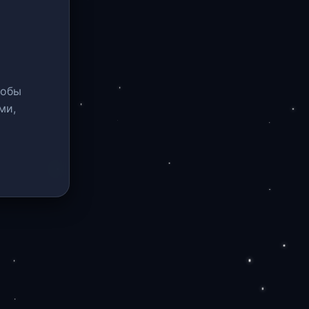
тобы
ми,