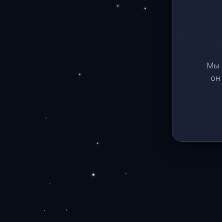
Мы 
он