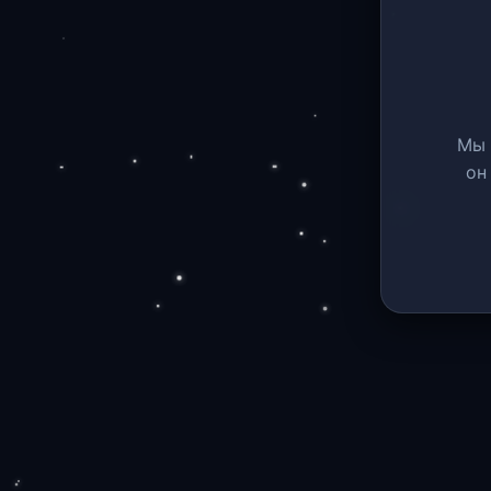
Мы 
он