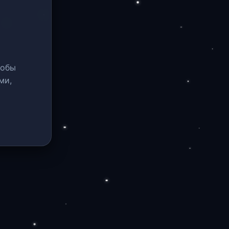
тобы
ми,