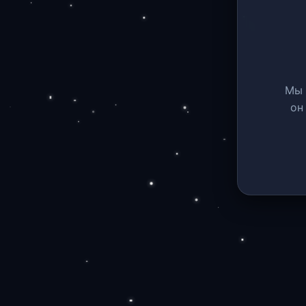
Мы 
он