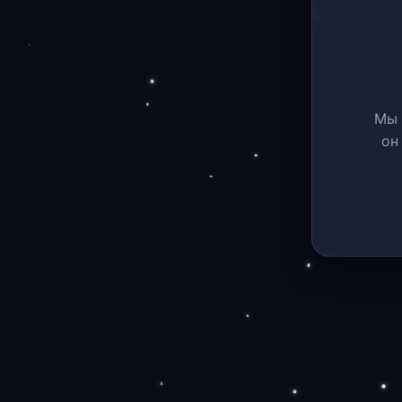
Мы 
он