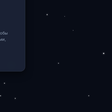
тобы
ми,