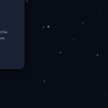
тобы
ми,