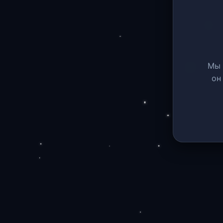
Мы 
он