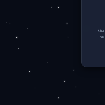
Мы 
он