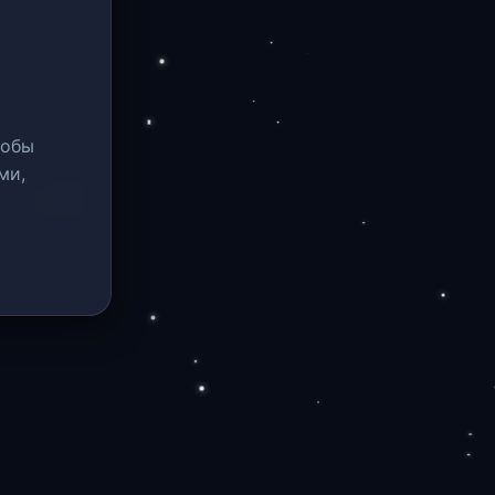
тобы
ми,