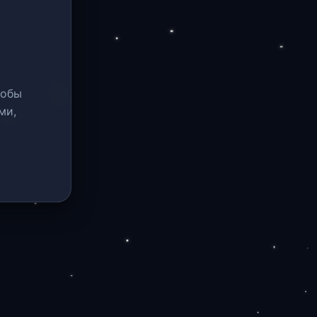
тобы
ми,