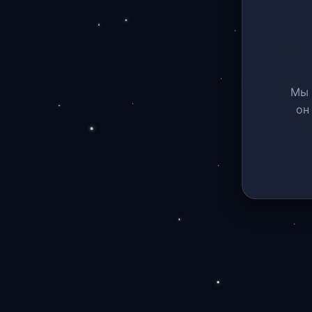
Мы 
он