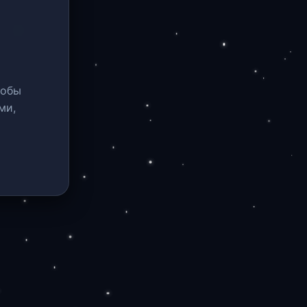
тобы
ми,