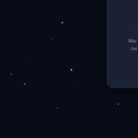
Мы 
он