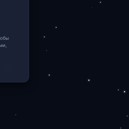
тобы
ми,