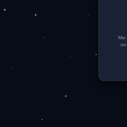
Мы 
он