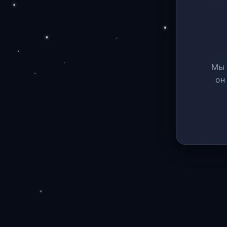
Мы 
он