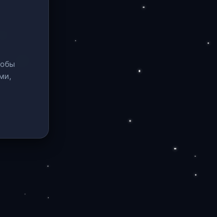
тобы
ми,