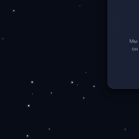
Мы 
он