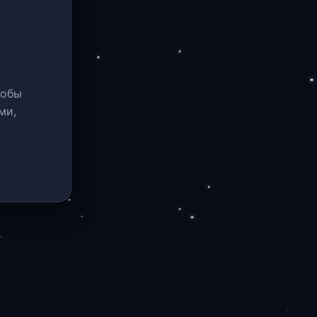
тобы
ми,