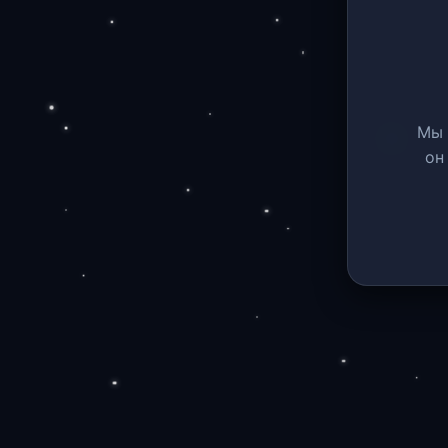
Мы 
он