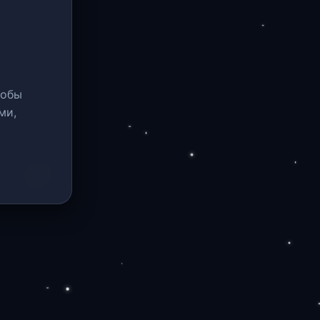
тобы
ми,