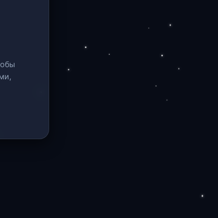
тобы
ми,