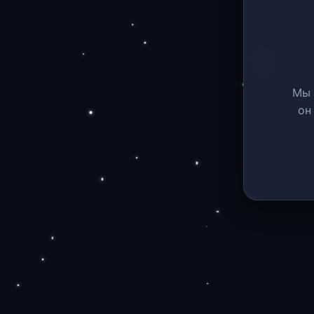
Мы 
он