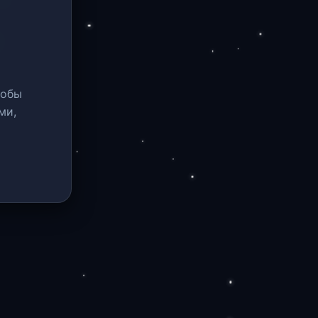
тобы
ми,