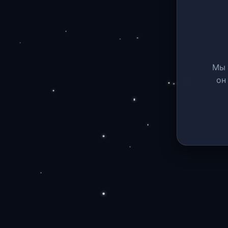
Мы 
он