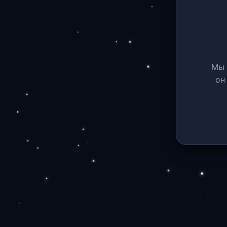
Мы 
он