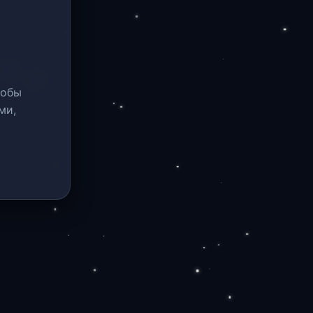
тобы
ми,