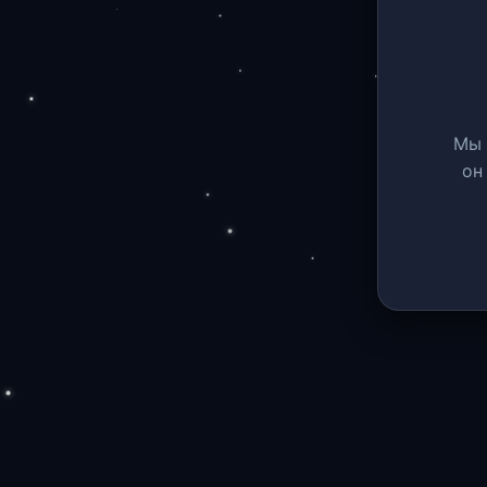
Мы 
он