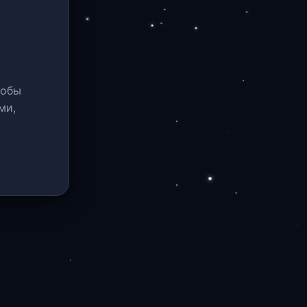
тобы
ми,