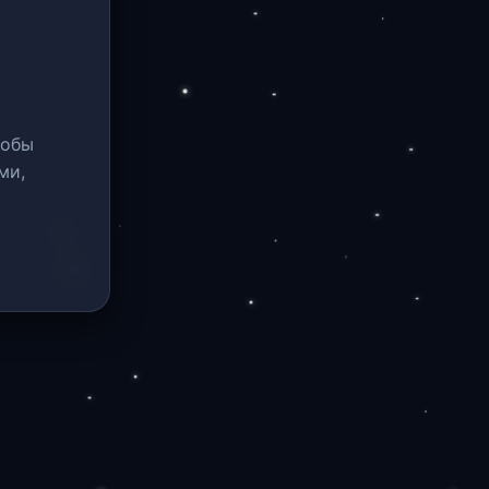
тобы
ми,