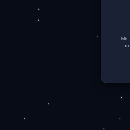
Мы 
он