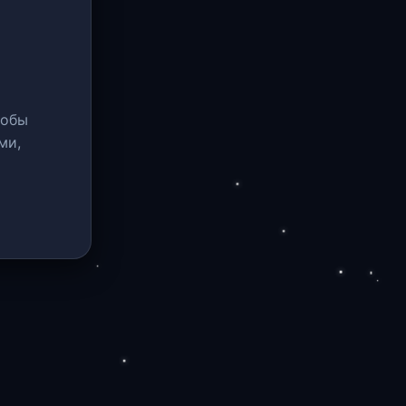
тобы
ми,