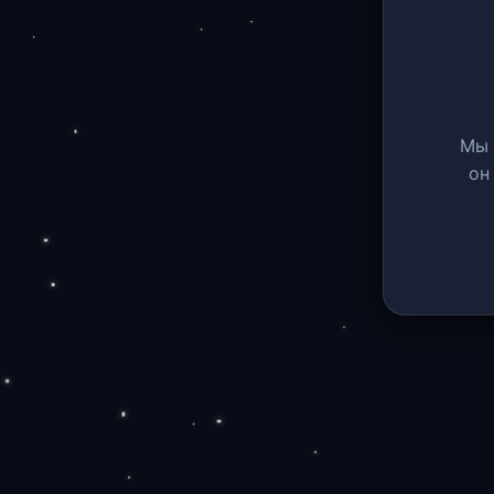
Мы 
он