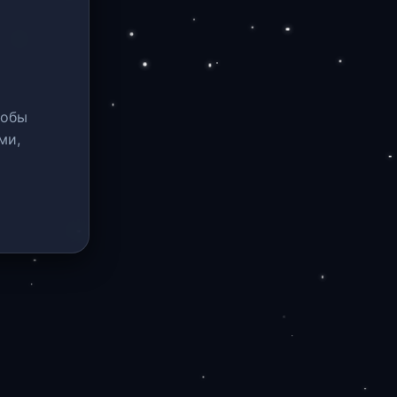
тобы
ми,