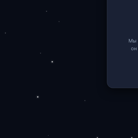
Мы 
он