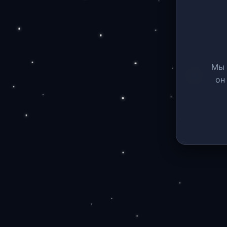
Мы 
он