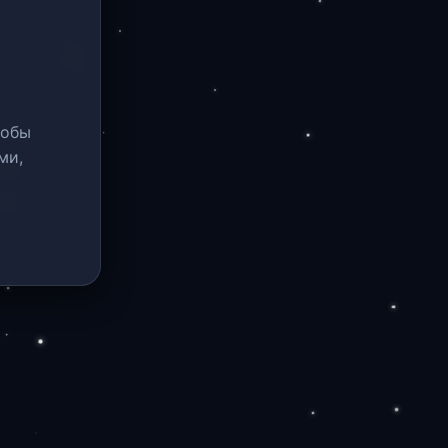
тобы
ми,