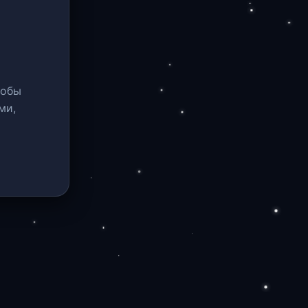
тобы
ми,