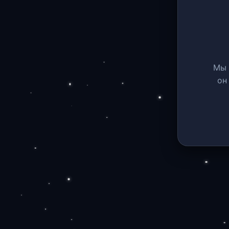
Мы 
он