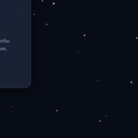
тобы
ми,