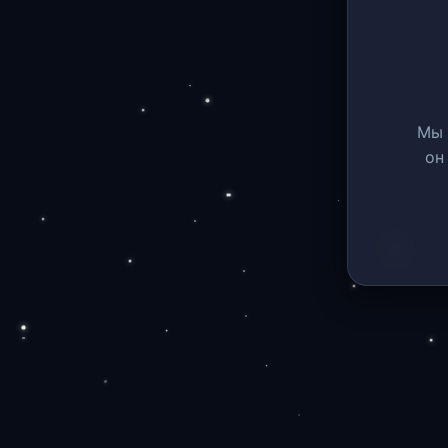
Мы 
он