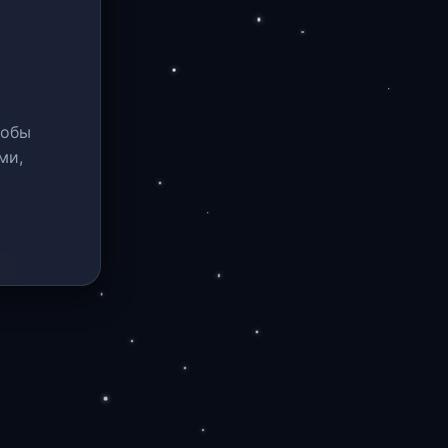
тобы
ми,