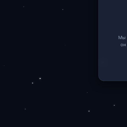
Мы 
он