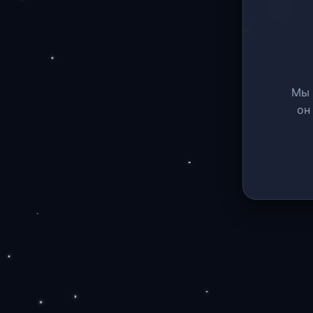
Мы 
он