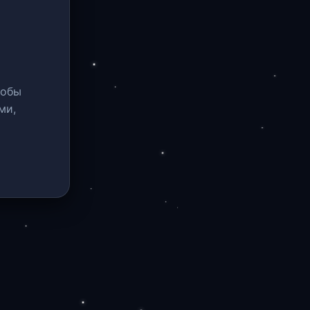
тобы
ми,