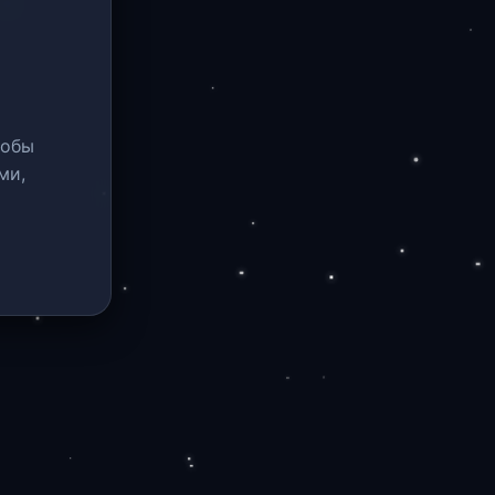
тобы
ми,