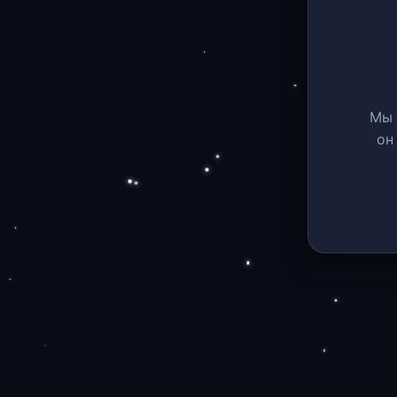
Мы 
он