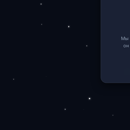
Мы 
он