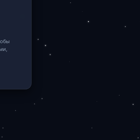
тобы
ми,