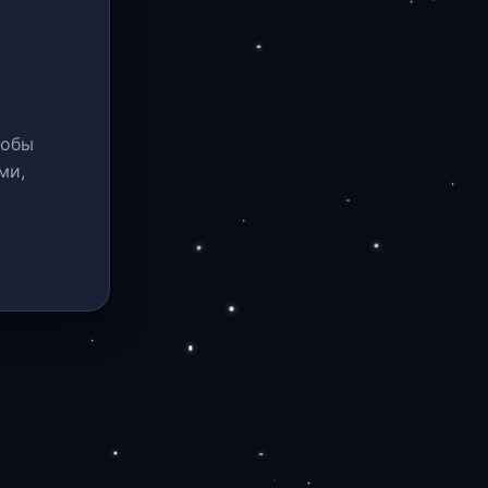
тобы
ми,