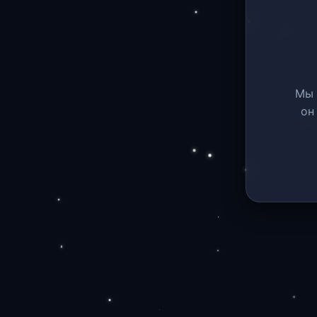
Мы 
он