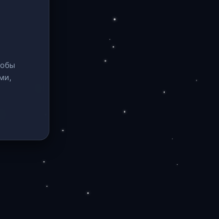
тобы
ми,