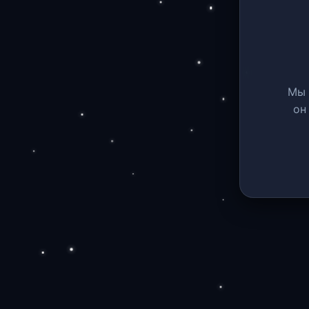
Мы 
он