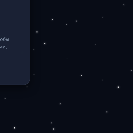
тобы
ми,