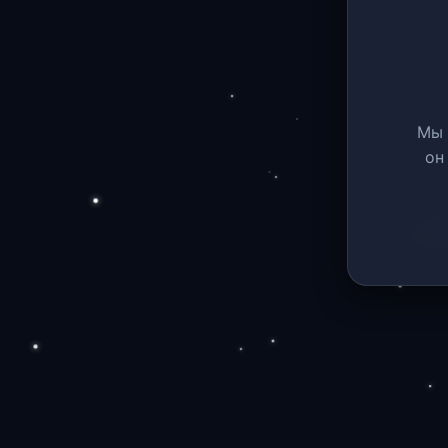
Мы 
он