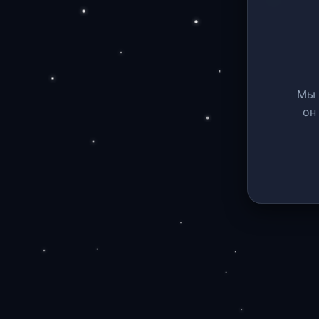
Мы 
он