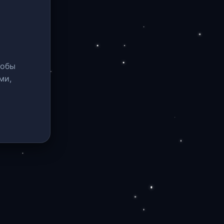
тобы
ми,