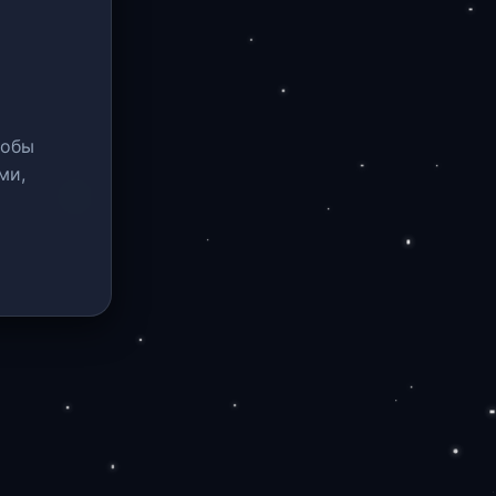
тобы
ми,