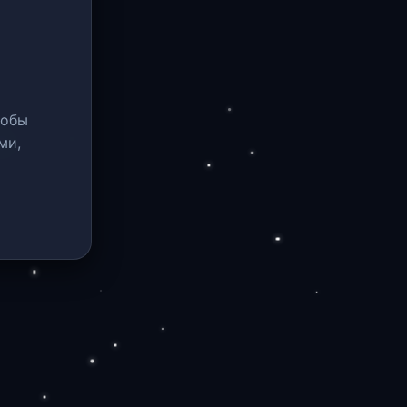
тобы
ми,