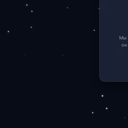
Мы 
он