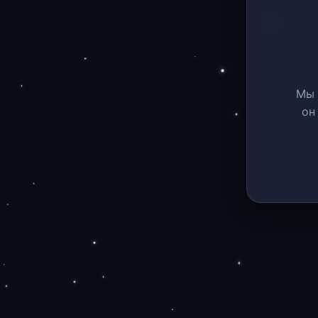
Мы 
он