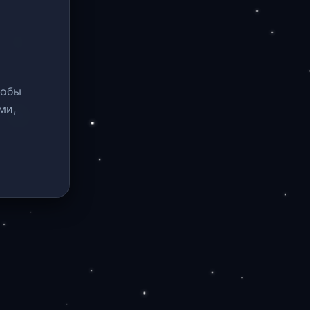
тобы
ми,