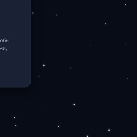
тобы
ми,