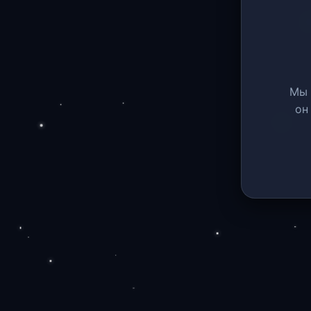
Мы 
он