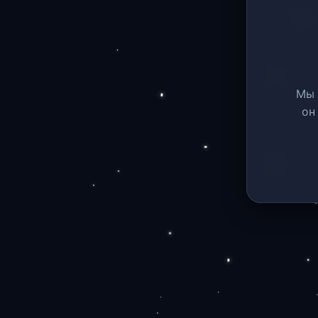
Мы 
он