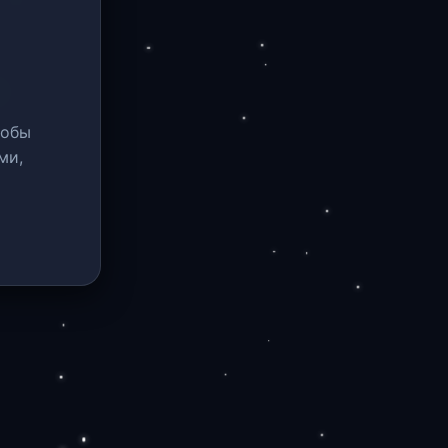
тобы
ми,