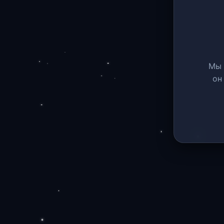
Мы 
он