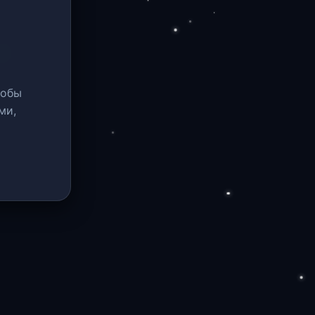
тобы
ми,