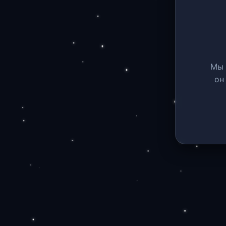
Мы 
он