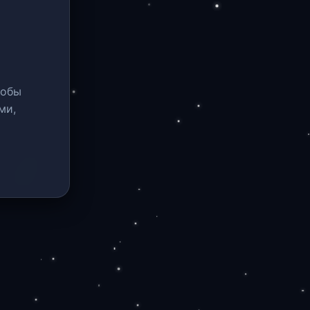
тобы
ми,