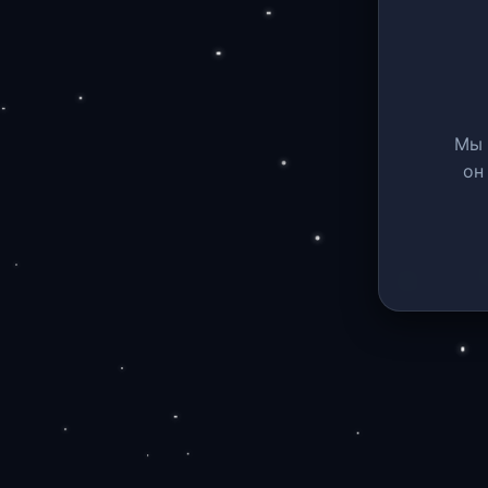
Мы 
он