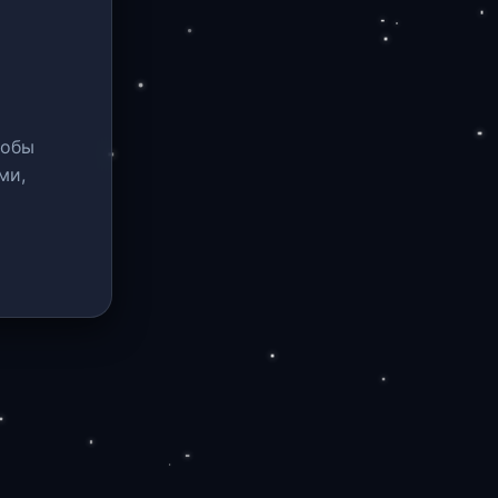
тобы
ми,