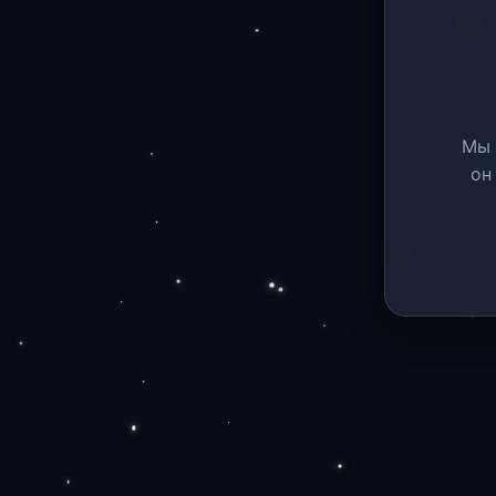
Мы 
он