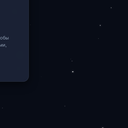
тобы
ми,