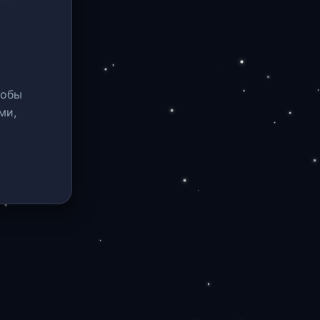
тобы
ми,