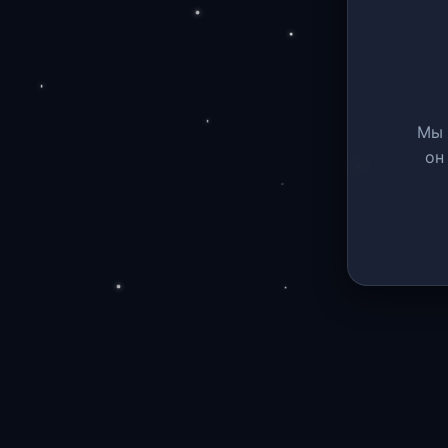
Мы 
он