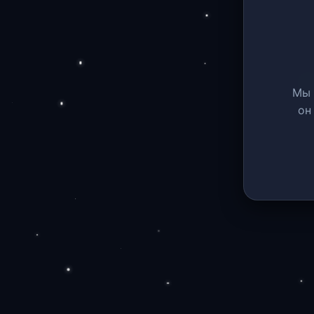
Мы 
он