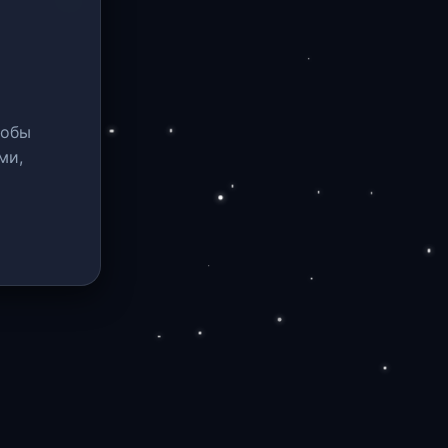
тобы
ми,