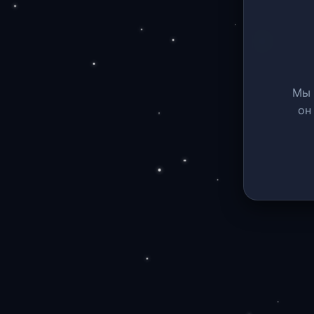
Мы 
он