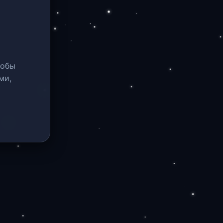
тобы
ми,