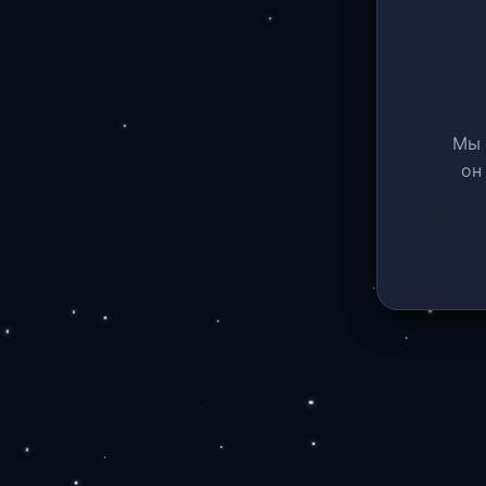
Мы 
он