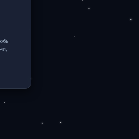
тобы
ми,