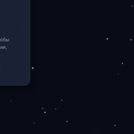
тобы
ми,