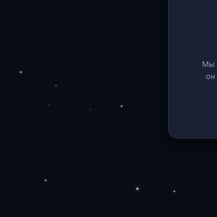
Мы 
он