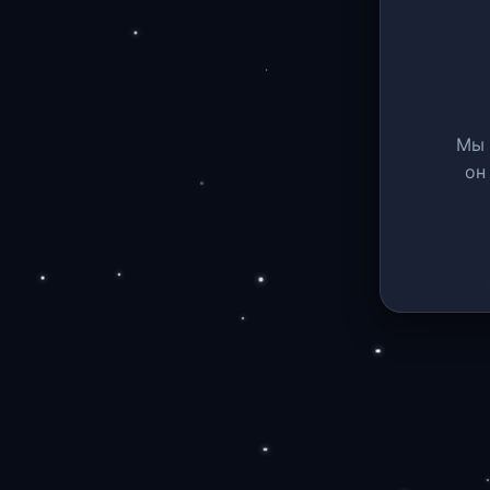
Мы 
он