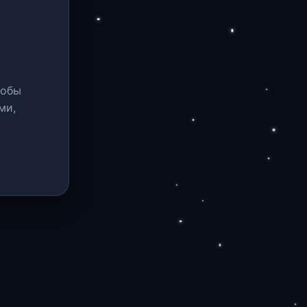
тобы
ми,